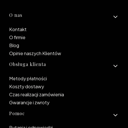
Linki w stopce
O nas
Kontakt
O firmie
Blog
Opinie naszych Klientów
Obsługa klienta
Metody płatności
Koszty dostawy
Czas realizacji zamówienia
Gwarancje i zwroty
Pomoc
Pytania i odpowiedzi