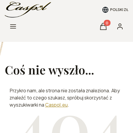
POLSKI
ZŁ
Produkty w kos
Menu
Koszyk
Zaloguj 
Coś nie wyszło...
Przykro nam, ale strona nie została znaleziona. Aby
znaleźć to czego szukasz, spróbuj skorzystać z
wyszukiwarki na
Caspol.eu
.