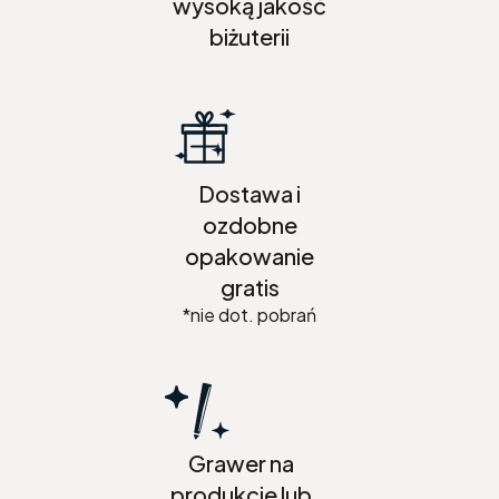
wysoką jakość
biżuterii
Dostawa i
ozdobne
opakowanie
gratis
*nie dot. pobrań
Grawer na
produkcie lub