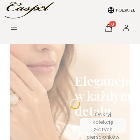
POLSKI
ZŁ
Produkty w kos
Menu
Koszyk
Zaloguj 
Elegancja
w każdym
detalu
Odkryj
kolekcję
złotych
pierścionków