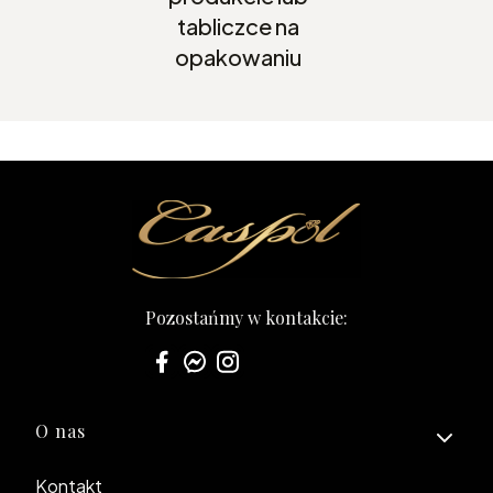
tabliczce na
opakowaniu
Pozostańmy w kontakcie:
Linki w stopce
O nas
Kontakt